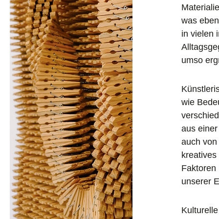
Materiali
was ebenf
in vielen
Alltagsge
umso ergr
Künstleri
wie Bedeu
verschied
aus einer
auch von 
kreatives
Faktoren 
unserer E
Kulturell