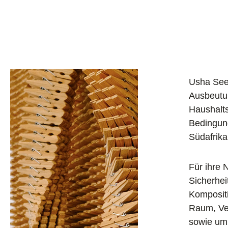
Usha Seej
Ausbeutun
Haushalts
Bedingung
Südafrik
Für ihre 
Sicherhei
Kompositi
Raum, Ve
sowie um 