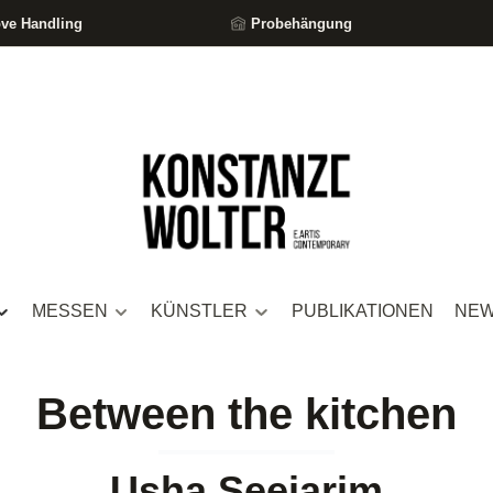
ove Handling
Probehängung
MESSEN
KÜNSTLER
PUBLIKATIONEN
NE
Between the kitchen
Usha Seejarim