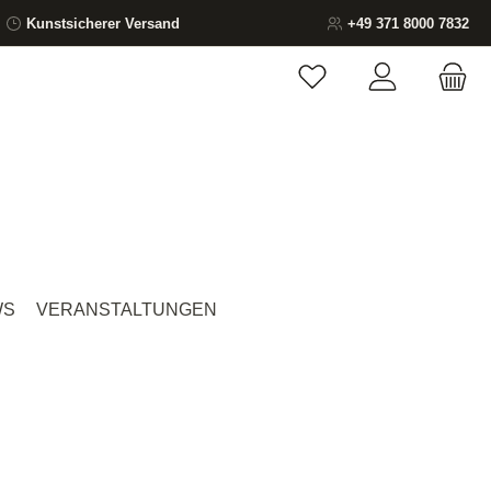
Kunstsicherer Versand
+49 371 8000 7832
Du hast 0 Produkte auf
WS
VERANSTALTUNGEN