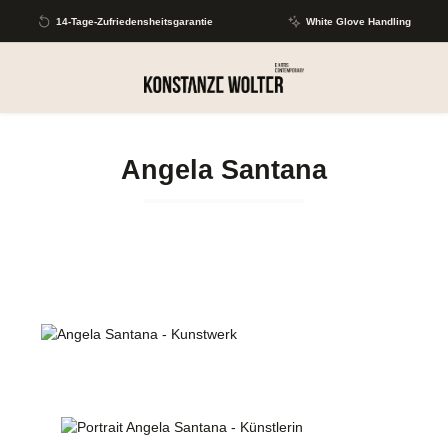
Zum Hauptinhalt springen
14-Tage-Zufriedensheitsgarantie
White Glove Handling
Angela Santana