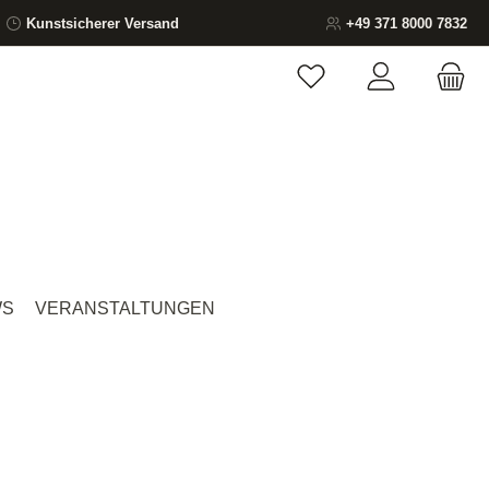
Kunstsicherer Versand
+49 371 8000 7832
Du hast 0 Produkte auf
WS
VERANSTALTUNGEN