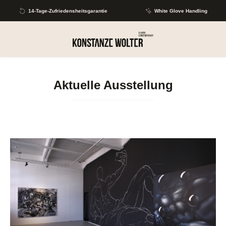
Zum Hauptinhalt springen
14-Tage-Zufriedensheitsgarantie
White Glove Handling
Aktuelle Ausstellung