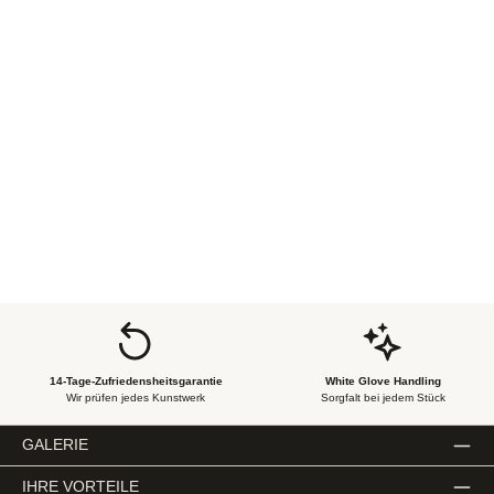
Serie: A Closed Mouth
Gathers No Feet
14-Tage-Zufriedensheitsgarantie
White Glove Handling
Wir prüfen jedes Kunstwerk
Sorgfalt bei jedem Stück
GALERIE
IHRE VORTEILE