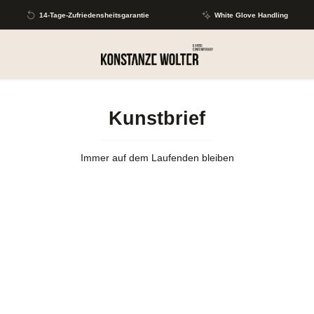
Zum Hauptinhalt springen
14-Tage-Zufriedensheitsgarantie
White Glove Handling
Kunstbrief
Immer auf dem Laufenden bleiben