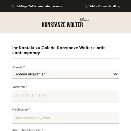
Zum Hauptinhalt springen
14-Tage-Zufriedensheitsgarantie
White Glove Handling
Ihr Kontakt zu Galerie Konstanze Wolter e.artis
contemporary
Anrede
*
Vorname
*
Nachname
*
Ihre E-Mail-Adresse
*