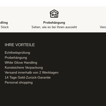
dling
Probehängung
m Stück
Sehen, wie es bei Ihnen aussieht
Vers
IHRE VORTEILE
Echtheitsprüfung
Probehängung
White Glove Handling
Kunstsichere Verpackung
Versand innerhalb von 2 Werktagen
14 Tage Geld-Zurück-Garantie
Personal shopping