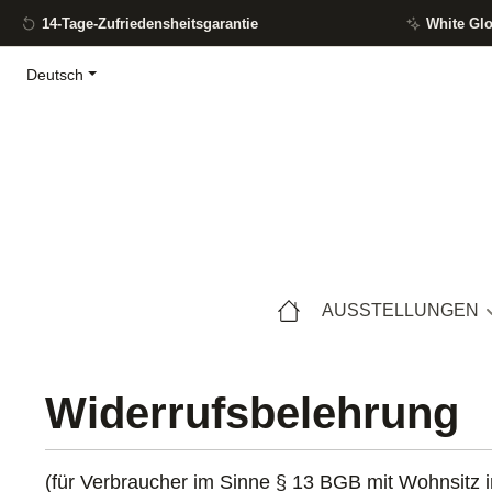
14-Tage-Zufriedensheitsgarantie
White Gl
m Hauptinhalt springen
Zur Suche springen
Zur Hauptnavigation springen
Deutsch
AUSSTELLUNGEN
Widerrufsbelehrung
(für Verbraucher im Sinne § 13 BGB mit Wohnsitz 