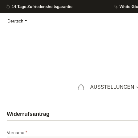
14-Tage-Zufriedensheitsgarantie
White Gl
m Hauptinhalt springen
Zur Suche springen
Zur Hauptnavigation springen
Deutsch
AUSSTELLUNGEN
Widerrufsantrag
Vorname
*