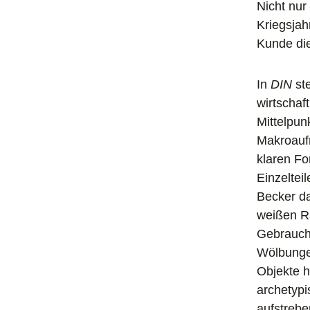
Nicht nur 
Kriegsjah
Kunde die
In
DIN
ste
wirtschaf
Mittelpun
Makroaufn
klaren Fo
Einzeltei
Becker da
weißen R
Gebrauchs
Wölbungen
Objekte h
archetypi
aufstrebe