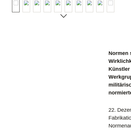
Normen s
Wirklichk
Künstler 
Werkgrup
militäri
normiert
22. Dezem
Fabrikatio
Normenau