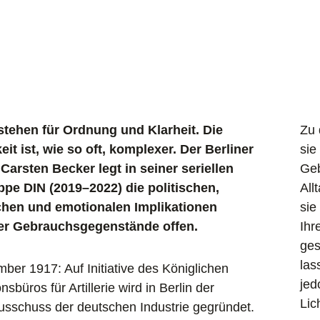
tehen für Ordnung und Klarheit. Die
Zu 
eit ist, wie so oft, komplexer. Der Berliner
sie
Carsten Becker legt in seiner seriellen
Geb
pe DIN (2019–2022) die politischen,
All
schen und emotionalen Implikationen
sie
er Gebrauchsgegenstände offen.
Ihr
ges
las
ber 1917: Auf Initiative des Königlichen
jed
nsbüros für Artillerie wird in Berlin der
Lic
sschuss der deutschen Industrie gegründet.