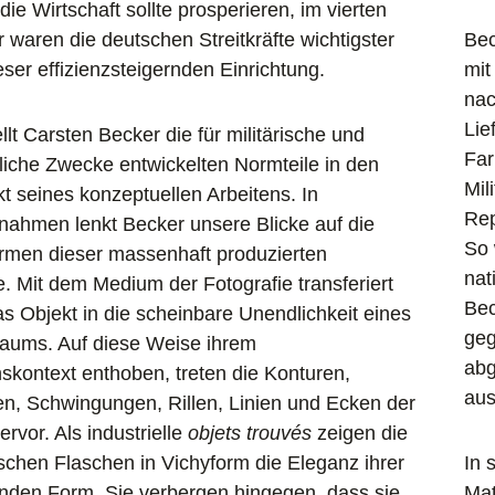
die Wirtschaft sollte prosperieren, im vierten
r waren die deutschen Streitkräfte wichtigster
Bec
ser effizienzsteigernden Einrichtung.
mit
nac
Lie
llt Carsten Becker die für militärische und
Far
tliche Zwecke entwickelten Normteile in den
Mil
kt seines konzeptuellen Arbeitens. In
Rep
ahmen lenkt Becker unsere Blicke auf die
So 
rmen dieser massenhaft produzierten
nat
le. Mit dem Medium der Fotografie transferiert
Bec
s Objekt in die scheinbare Unendlichkeit eines
geg
aums. Auf diese Weise ihrem
abg
kontext enthoben, treten die Konturen,
aus
, Schwingungen, Rillen, Linien und Ecken der
ervor. Als industrielle
objets trouvés
zeigen die
schen Flaschen in Vichyform die Eleganz ihrer
In 
nden Form. Sie verbergen hingegen, dass sie
Mat