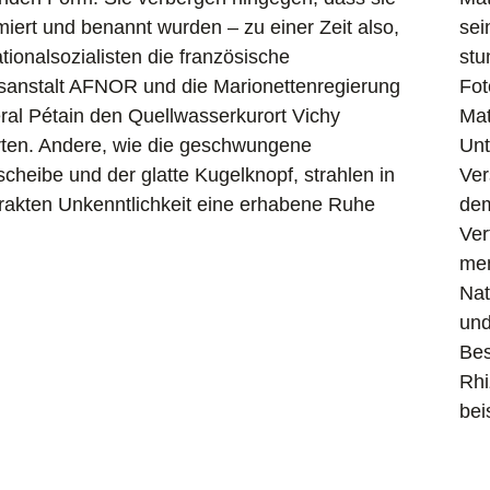
iert und benannt wurden – zu einer Zeit also,
sei
ationalsozialisten die französische
stu
anstalt AFNOR und die Marionettenregierung
Fot
al Pétain den Quellwasserkurort Vichy
Mat
erten. Andere, wie die geschwungene
Unt
heibe und der glatte Kugelknopf, strahlen in
Ver
trakten Unkenntlichkeit eine erhabene Ruhe
dem
Ver
men
Nat
und
Bes
Rhi
bei