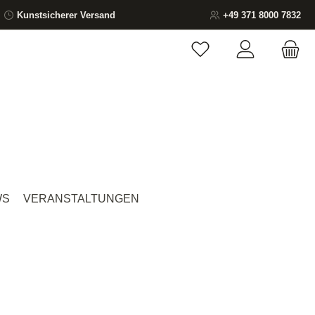
Kunstsicherer Versand
+49 371 8000 7832
Du hast 0 Produkte auf
WS
VERANSTALTUNGEN