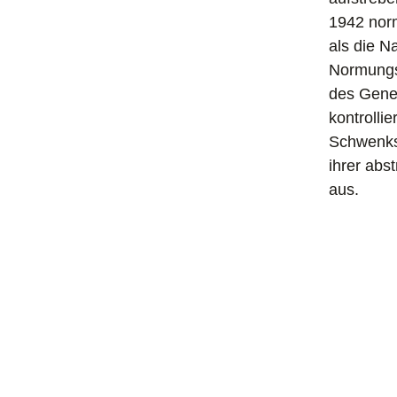
1942 norm
als die N
Normungs
des Gener
kontrolli
Schwenksc
ihrer abs
aus.