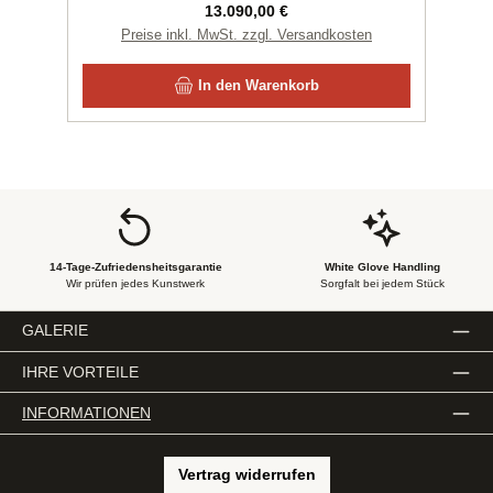
Regulärer Preis:
13.090,00 €
Preise inkl. MwSt. zzgl. Versandkosten
In den Warenkorb
14-Tage-Zufriedensheitsgarantie
White Glove Handling
Wir prüfen jedes Kunstwerk
Sorgfalt bei jedem Stück
GALERIE
IHRE VORTEILE
INFORMATIONEN
Vertrag widerrufen