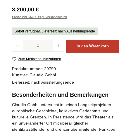
Regulärer Preis:
3.200,00 €
Preise inkl. MwSt. zzgl. Versandkosten
Sofort verfügbar, Lieferzeit: nach Ausstellungsende
Produkt Anzahl: Gib den gewünschten Wert ein oder benutze die Schaltflächen um d
In den Warenkorb
Zum Merkzettel hinzufügen
Produktnummer:
29790
Künstler:
Claudio Gobbi
Lieferzeit:
nach Ausstellungsende
Besonderheiten und Bemerkungen
Claudio Gobbi untersucht in seinen Langzeitprojekten
europäische Geschichte, kollektives Gedächtnis und
kulturelle Grenzen. In Persistence wird das Theater als
ein unveränderter Ort mit überall gleicher
identitätsstiftender und grenzenübergreifender Funktion