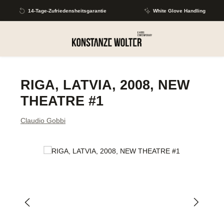
Zum Hauptinhalt springen
14-Tage-Zufriedensheitsgarantie
White Glove Handling
RIGA, LATVIA, 2008, NEW
THEATRE #1
Claudio Gobbi
Bildergalerie überspringen