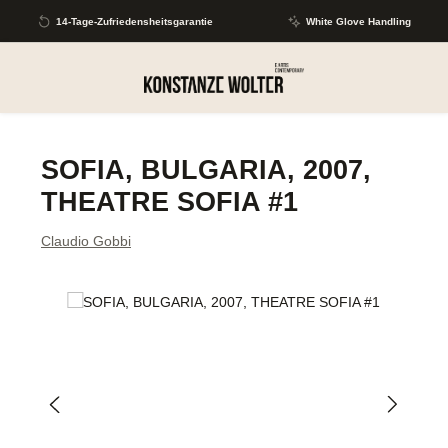
Zum Hauptinhalt springen
14-Tage-Zufriedensheitsgarantie
White Glove Handling
SOFIA, BULGARIA, 2007,
THEATRE SOFIA #1
Claudio Gobbi
Bildergalerie überspringen