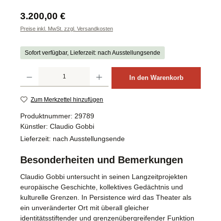
Regulärer Preis:
3.200,00 €
Preise inkl. MwSt. zzgl. Versandkosten
Sofort verfügbar, Lieferzeit: nach Ausstellungsende
Produkt Anzahl: Gib den gewünschten Wert ein oder benutze die Schaltflächen um d
In den Warenkorb
Zum Merkzettel hinzufügen
Produktnummer:
29789
Künstler:
Claudio Gobbi
Lieferzeit:
nach Ausstellungsende
Besonderheiten und Bemerkungen
Claudio Gobbi untersucht in seinen Langzeitprojekten
europäische Geschichte, kollektives Gedächtnis und
kulturelle Grenzen. In Persistence wird das Theater als
ein unveränderter Ort mit überall gleicher
identitätsstiftender und grenzenübergreifender Funktion