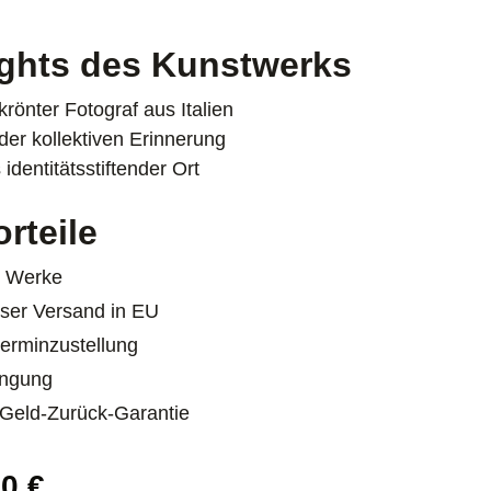
ights des Kunstwerks
rönter Fotograf aus Italien
er kollektiven Erinnerung
 identitätsstiftender Ort
orteile
e Werke
ser Versand in EU
erminzustellung
ngung
Geld-Zurück-Garantie
reis:
0 €