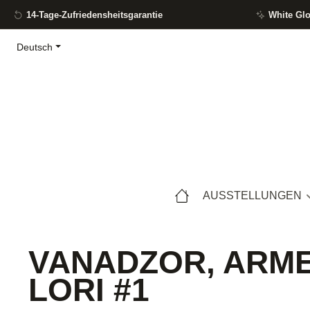
14-Tage-Zufriedensheitsgarantie
White Gl
m Hauptinhalt springen
Zur Suche springen
Zur Hauptnavigation springen
Deutsch
AUSSTELLUNGEN
VANADZOR, ARMEN
LORI #1