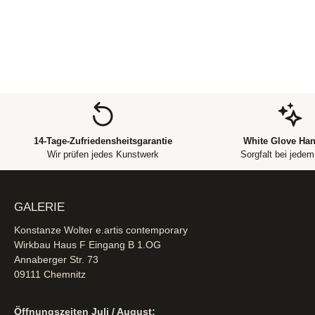
14-Tage-Zufriedensheitsgarantie
White Glove Han
Wir prüfen jedes Kunstwerk
Sorgfalt bei jede
GALERIE
Konstanze Wolter e.artis contemporary
Wirkbau Haus F Eingang B 1.OG
Annaberger Str. 73
09111 Chemnitz
Öffnungszeiten Juli / August: