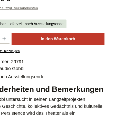
wSt. zzgl. Versandkosten
gbar, Lieferzeit: nach Ausstellungsende
: Gib den gewünschten Wert ein oder benutze die Schaltflächen um die
In den Warenkorb
tel hinzufügen
mmer:
29791
audio Gobbi
ach Ausstellungsende
derheiten und Bemerkungen
bi untersucht in seinen Langzeitprojekten
 Geschichte, kollektives Gedächtnis und kulturelle
 Persistence wird das Theater als ein