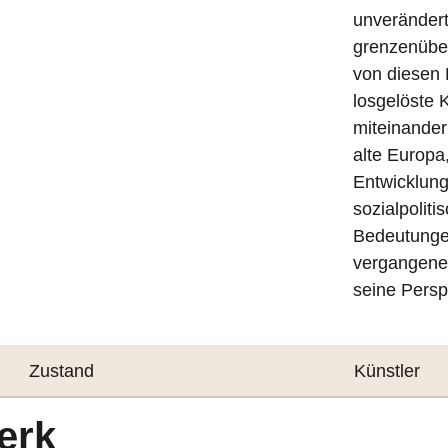
unveränderte
grenzenüber
von diesen 
losgelöste K
miteinander 
alte Europa
Entwicklung
sozialpolit
Bedeutungen
vergangene 
seine Perspe
Zustand
Künstler
erk