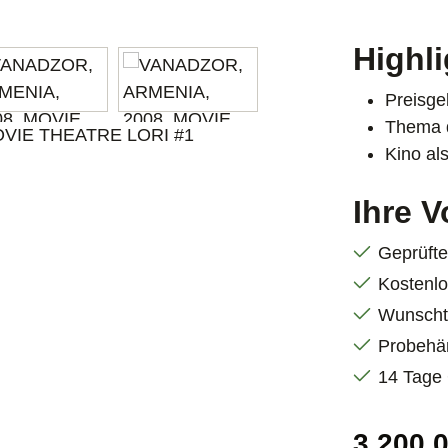
Highl
Preisgek
Thema d
Kino als
Ihre V
Geprüft
Kostenlo
Wunscht
Probehä
14 Tage 
Regulärer P
3.200,0