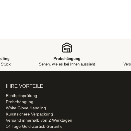
dling
Probehängung
m Stück
Sehen, wie es bei Ihnen aussieht
Vers
IHRE VORTEILE
Echtheitsprüfung
Probehängung
White Glove Handling
Kunstsichere Verpackung
Versand innerhalb von 2 Werktagen
14 Tage Geld-Zurück-Garantie