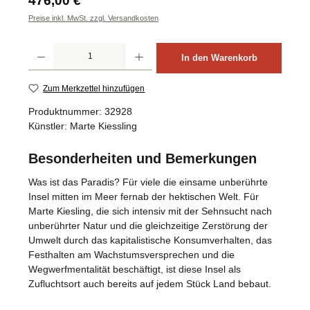
476,00 €
Preise inkl. MwSt. zzgl. Versandkosten
Produkt Anzahl: Gib den gewünschten Wert ein oder benutze die Schaltflächen um d
In den Warenkorb
Zum Merkzettel hinzufügen
Produktnummer:
32928
Künstler:
Marte Kiessling
Besonderheiten und Bemerkungen
Was ist das Paradis? Für viele die einsame unberührte
Insel mitten im Meer fernab der hektischen Welt. Für
Marte Kiesling, die sich intensiv mit der Sehnsucht nach
unberührter Natur und die gleichzeitige Zerstörung der
Umwelt durch das kapitalistische Konsumverhalten, das
Festhalten am Wachstumsversprechen und die
Wegwerfmentalität beschäftigt, ist diese Insel als
Zufluchtsort auch bereits auf jedem Stück Land bebaut.