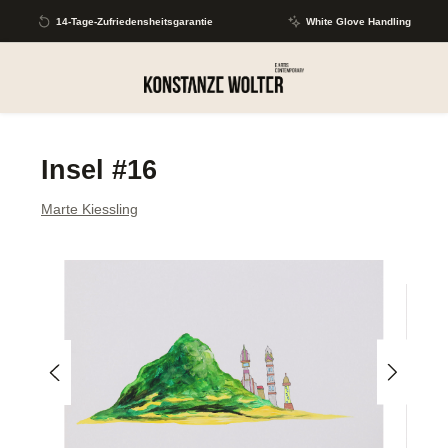
Zum Hauptinhalt springen
14-Tage-Zufriedensheitsgarantie
White Glove Handling
Insel #16
Marte Kiessling
Bildergalerie überspringen