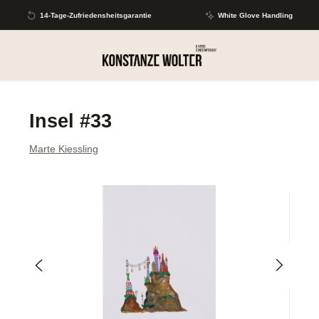
Zum Hauptinhalt springen
14-Tage-Zufriedensheitsgarantie
White Glove Handling
Insel #33
Marte Kiessling
Bildergalerie überspringen