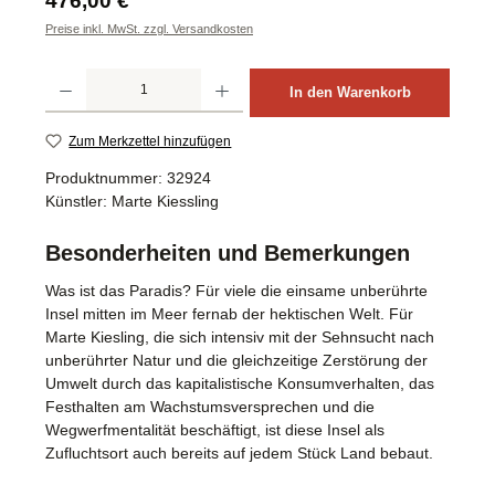
476,00 €
Preise inkl. MwSt. zzgl. Versandkosten
Produkt Anzahl: Gib den gewünschten Wert ein oder benutze die Schaltflächen um d
In den Warenkorb
Zum Merkzettel hinzufügen
Produktnummer:
32924
Künstler:
Marte Kiessling
Besonderheiten und Bemerkungen
Was ist das Paradis? Für viele die einsame unberührte
Insel mitten im Meer fernab der hektischen Welt. Für
Marte Kiesling, die sich intensiv mit der Sehnsucht nach
unberührter Natur und die gleichzeitige Zerstörung der
Umwelt durch das kapitalistische Konsumverhalten, das
Festhalten am Wachstumsversprechen und die
Wegwerfmentalität beschäftigt, ist diese Insel als
Zufluchtsort auch bereits auf jedem Stück Land bebaut.