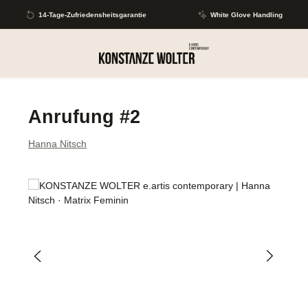
Zum Hauptinhalt springen
14-Tage-Zufriedensheitsgarantie
White Glove Handling
Anrufung #2
Hanna Nitsch
Bildergalerie überspringen