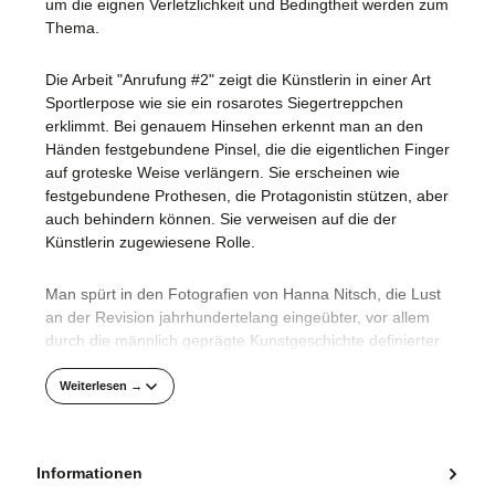
um die eignen Verletzlichkeit und Bedingtheit werden zum
Thema.
Die Arbeit "Anrufung #2" zeigt die Künstlerin in einer Art
Sportlerpose wie sie ein rosarotes Siegertreppchen
erklimmt. Bei genauem Hinsehen erkennt man an den
Händen festgebundene Pinsel, die die eigentlichen Finger
auf groteske Weise verlängern. Sie erscheinen wie
festgebundene Prothesen, die Protagonistin stützen, aber
auch behindern können. Sie verweisen auf die der
Künstlerin zugewiesene Rolle.
Man spürt in den Fotografien von Hanna Nitsch, die Lust
an der Revision jahrhundertelang eingeübter, vor allem
durch die männlich geprägte Kunstgeschichte definierter
visueller Codes sowie an Travestie und Maskerade, die
mehr enthüllt als verbirgt. Die ikonografisch
Weiterlesen →
hochstilisierten Bilder werden zum Ausgangspunkt der
künstlerischen Befragung.
Informationen