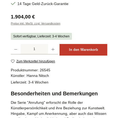
14 Tage Geld-Zurück-Garantie
Regulärer Preis:
1.904,00 €
Preise inkl. MwSt. zzgl. Versandkosten
Sofort verfügbar, Lieferzeit: 3-4 Wochen
Produkt Anzahl: Gib den gewünschten Wert ein oder benutze die Schaltflächen um d
In den Warenkorb
Zum Merkzettel hinzufügen
Produktnummer:
26545
Künstler:
Hanna Nitsch
Lieferzeit:
3-4 Wochen
Besonderheiten und Bemerkungen
Die Serie "Anrufung" erforscht die Rolle der
Künstlerpersönlichkeit und ihre Beziehung zur Kunstwelt.
Hingabe, Kampf um Anerkennung, aber auch das Wissen