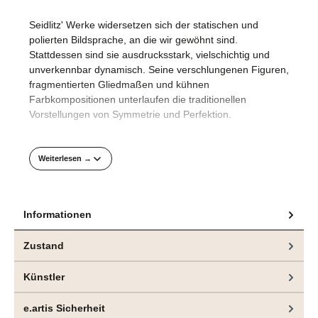
Seidlitz' Werke widersetzen sich der statischen und
polierten Bildsprache, an die wir gewöhnt sind.
Stattdessen sind sie ausdrucksstark, vielschichtig und
unverkennbar dynamisch. Seine verschlungenen Figuren,
fragmentierten Gliedmaßen und kühnen
Farbkompositionen unterlaufen die traditionellen
Vorstellungen von Symmetrie und Perfektion.
Die Körper, die er malt, sind nicht idealisiert, sondern
Weiterlesen →
lebendig, komplex und in ständiger Veränderung
begriffen. Sie offenbaren eine tiefere Wahrheit: Schönheit
ist kein festes Konzept, sondern ein Prozess, der von der
individuellen und kollektiven Wahrnehmung geprägt ist.
Informationen
Technische Meisterschaft
Zustand
Seidlitz' Hintergrund als Graveurmeister und sein tiefes
Künstler
Verständnis für Designprinzipien prägen seinen präzisen
und dennoch frei ausdrucksstarken Malstil. Er arbeitet mit
e.artis Sicherheit
Acryl und Öl und baut Schichten aus leuchtenden Farben