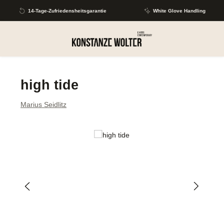
Zum Hauptinhalt springen
14-Tage-Zufriedensheitsgarantie
White Glove Handling
high tide
Marius Seidlitz
Bildergalerie überspringen