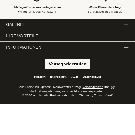
14-Tage-Zufriedensheitsgarantie
White Glove Handling
Wir prüfen jedes Kunstwerk
Sorgfalt bei jedem Stück
GALERIE
IHRE VORTEILE
INFORMATIONEN
Vertrag widerrufen
Kontakt
Impressum
AGB
Datenschutz
Alle Preise inkl. gesetzl. Mehrwertsteuer zzgl.
Versandkosten
und ggf.
Nachnahmegebühren, wenn nicht anders angegeben.
© 2026 e.artis - Alle Rechte vorbehalten. Theme by
ThemeWare®