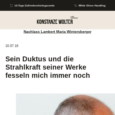
Zum Hauptinhalt springen
14-Tage-Zufriedensheitsgarantie
White Glove Handling
Nachlass Lambert Maria Wintersberger
10.07.18
Sein Duktus und die
Strahlkraft seiner Werke
fesseln mich immer noch