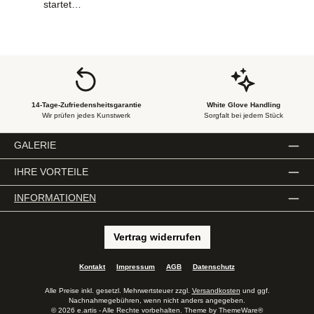
startet…
14-Tage-Zufriedensheitsgarantie
White Glove Handling
Wir prüfen jedes Kunstwerk
Sorgfalt bei jedem Stück
GALERIE
IHRE VORTEILE
INFORMATIONEN
Vertrag widerrufen
Kontakt
Impressum
AGB
Datenschutz
Alle Preise inkl. gesetzl. Mehrwertsteuer zzgl.
Versandkosten
und ggf.
Nachnahmegebühren, wenn nicht anders angegeben.
© 2026 e.artis - Alle Rechte vorbehalten. Theme by
ThemeWare®