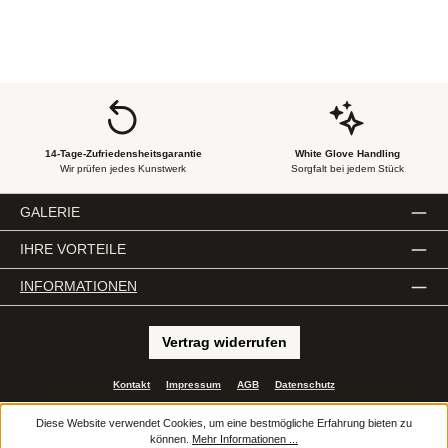
14-Tage-Zufriedensheitsgarantie
White Glove Handling
Wir prüfen jedes Kunstwerk
Sorgfalt bei jedem Stück
GALERIE
IHRE VORTEILE
INFORMATIONEN
Vertrag widerrufen
Kontakt
Impressum
AGB
Datenschutz
Alle Preise inkl. gesetzl. Mehrwertsteuer zzgl.
Versandkosten
und ggf.
Diese Website verwendet Cookies, um eine bestmögliche Erfahrung bieten zu
Nachnahmegebühren, wenn nicht anders angegeben.
können.
Mehr Informationen ...
© 2026 e.artis - Alle Rechte vorbehalten. Theme by
ThemeWare®