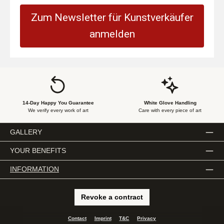
Zum Newsletter für Kunstverkäufer
anmelden
14-Day Happy You Guarantee
White Glove Handling
We verify every work of art
Care with every piece of art
GALLERY
YOUR BENEFITS
INFORMATION
Revoke a contract
Contact
Imprint
T&C
Privacy