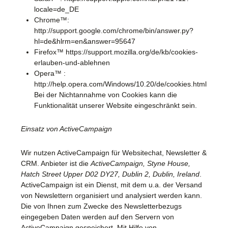
locale=de_DE
Chrome™:
http://support.google.com/chrome/bin/answer.py?
hl=de&hlrm=en&answer=95647
Firefox™ https://support.mozilla.org/de/kb/cookies-
erlauben-und-ablehnen
Opera™ :
http://help.opera.com/Windows/10.20/de/cookies.html
Bei der Nichtannahme von Cookies kann die
Funktionalität unserer Website eingeschränkt sein.
Einsatz von ActiveCampaign
Wir nutzen ActiveCampaign für Websitechat, Newsletter &
CRM. Anbieter ist die
ActiveCampaign, Styne House,
Hatch Street Upper D02 DY27, Dublin 2, Dublin, Ireland
.
ActiveCampaign ist ein Dienst, mit dem u.a. der Versand
von Newslettern organisiert und analysiert werden kann.
Die von Ihnen zum Zwecke des Newsletterbezugs
eingegeben Daten werden auf den Servern von
ActiveCampaign gespeichert. Mit Hilfe von