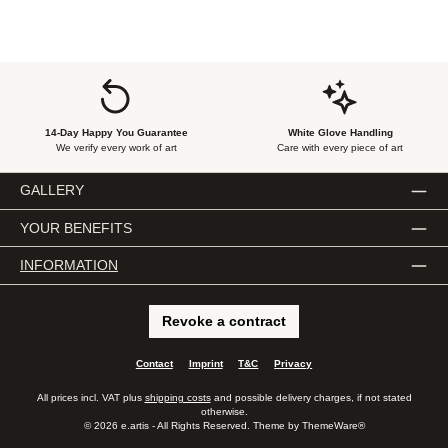
14-Day Happy You Guarantee
White Glove Handling
We verify every work of art
Care with every piece of art
GALLERY
YOUR BENEFITS
INFORMATION
Revoke a contract
Contact
Imprint
T&C
Privacy
All prices incl. VAT plus
shipping costs
and possible delivery charges, if not stated
otherwise.
© 2026 e.artis - All Rights Reserved. Theme by
ThemeWare®