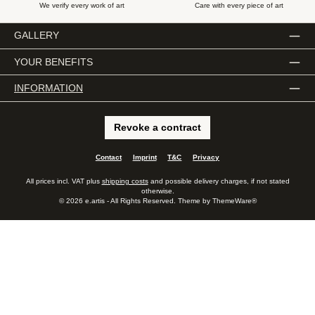
We verify every work of art
Care with every piece of art
GALLERY
YOUR BENEFITS
INFORMATION
Revoke a contract
Contact
Imprint
T&C
Privacy
All prices incl. VAT plus
shipping costs
and possible delivery charges, if not stated
otherwise.
© 2026 e.artis - All Rights Reserved. Theme by
ThemeWare®