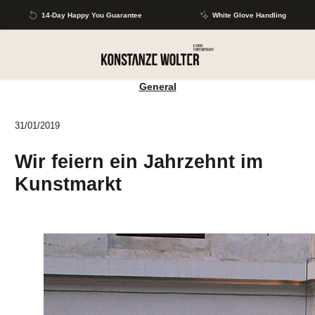
Skip to main content
14-Day Happy You Guarantee
White Glove Handling
General
31/01/2019
Wir feiern ein Jahrzehnt im
Kunstmarkt