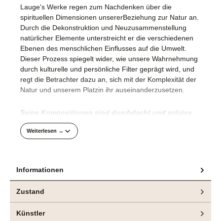
Lauge's Werke regen zum Nachdenken über die
spirituellen Dimensionen unsererBeziehung zur Natur an.
Durch die Dekonstruktion und Neuzusammenstellung
natürlicher Elemente unterstreicht er die verschiedenen
Ebenen des menschlichen Einflusses auf die Umwelt.
Dieser Prozess spiegelt wider, wie unsere Wahrnehmung
durch kulturelle und persönliche Filter geprägt wird, und
regt die Betrachter dazu an, sich mit der Komplexität der
Natur und unserem Platzin ihr auseinanderzusetzen.
Seine Kompositionen sind durchdacht und präzise
umgesetzt.
Weiterlesen →
Die technische Raffinesse mit der Jeppe Lauge die Farbe
in einem orchestrierten Prozess auf die rohe Leinwand
bringt, vergegenwärtigt die akribische Herangehensweise
Informationen
des Künstlers an die Malerei.
Zustand
Das hier angebotene Gemälde und weitere Arbeiten
sind aktuell in der Ausstellung "CONTROL“, bei
bei
Künstler
e.artis contemporary
zu sehen.