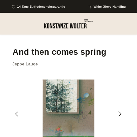
Zum Hauptinhalt springen
14-Tage-Zufriedensheitsgarantie
White Glove Handling
And then comes spring
Jeppe Lauge
Bildergalerie überspringen