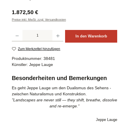
Regulärer Preis:
1.872,50 €
Preise inkl. MwSt. zzgl. Versandkosten
Produkt Anzahl: Gib den gewünschten Wert ein oder benutze die Schaltflächen um d
In den Warenkorb
Zum Merkzettel hinzufügen
Produktnummer:
38481
Künstler:
Jeppe Lauge
Besonderheiten und Bemerkungen
Es geht Jeppe Lauge um den Dualismus des Sehens -
zwischen Naturalismus und Konstruktion.
"Landscapes are never still — they shift, breathe, dissolve
and re-emerge.“
Jeppe Lauge