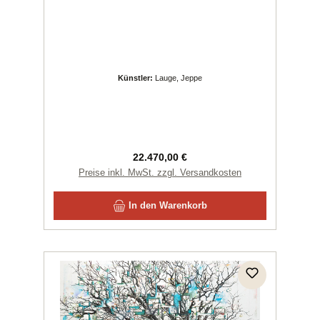
Künstler:
Lauge, Jeppe
Regulärer Preis:
22.470,00 €
Preise inkl. MwSt. zzgl. Versandkosten
In den Warenkorb