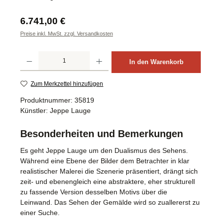
Regulärer Preis:
6.741,00 €
Preise inkl. MwSt. zzgl. Versandkosten
Produkt Anzahl: Gib den gewünschten Wert ein oder benutze die Schaltflächen um d
In den Warenkorb
Zum Merkzettel hinzufügen
Produktnummer:
35819
Künstler:
Jeppe Lauge
Besonderheiten und Bemerkungen
Es geht Jeppe Lauge um den Dualismus des Sehens.
Während eine Ebene der Bilder dem Betrachter in klar
realistischer Malerei die Szenerie präsentiert, drängt sich
zeit- und ebenengleich eine abstraktere, eher strukturell
zu fassende Version desselben Motivs über die
Leinwand. Das Sehen der Gemälde wird so zuallererst zu
einer Suche.