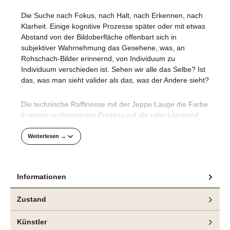
Die Suche nach Fokus, nach Halt, nach Erkennen, nach
Klarheit. Einige kognitive Prozesse später oder mit etwas
Abstand von der Bildoberfläche offenbart sich in
subjektiver Wahrnehmung das Gesehene, was, an
Rohschach-Bilder erinnernd, von Individuum zu
Individuum verschieden ist. Sehen wir alle das Selbe? Ist
das, was man sieht valider als das, was der Andere sieht?
Die technische Raffinesse mit der Jeppe Lauge die Farbe
in einem orchestrierten Prozess auf die rohe Leinwand
bringt, vergegenwärtigt die akribische Herangehensweise
des Künstlers an die Malerei.
Weiterlesen →
Seine Kompositionen sind durchdacht und präzise
umgesetzt.
Informationen
Bei Jeppe Lauge bahnt sich erst ganz am Schluss des
Zustand
Schaffensprozesses die unbändige Lust auf Farbe ihren
Weg. So finden wir mit dicker Farbe aufgespachtelte
Künstler
Bildumrandungen oder dicke Farbkleckse über den