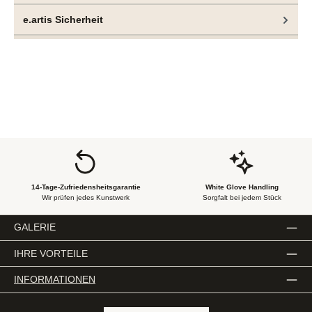
Ebenen des Bildes. Diese kraftvolle Materialität, die wild
e.artis Sicherheit
und zufällig als Kontrapunkt pastos auf die Leinwand
getropft und gespritzt wird, erzeugt auf den Gemälden
eine dritte, tiefere Ebene.
14-Tage-Zufriedensheitsgarantie
White Glove Handling
Wir prüfen jedes Kunstwerk
Sorgfalt bei jedem Stück
GALERIE
IHRE VORTEILE
INFORMATIONEN