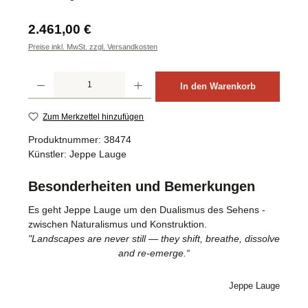
Regulärer Preis:
2.461,00 €
Preise inkl. MwSt. zzgl. Versandkosten
Produkt Anzahl: Gib den gewünschten Wert ein oder benutze die Schaltflächen um d
In den Warenkorb
Zum Merkzettel hinzufügen
Produktnummer:
38474
Künstler:
Jeppe Lauge
Besonderheiten und Bemerkungen
Es geht Jeppe Lauge um den Dualismus des Sehens -
zwischen Naturalismus und Konstruktion.
"Landscapes are never still — they shift, breathe, dissolve
and re-emerge.“
Jeppe Lauge