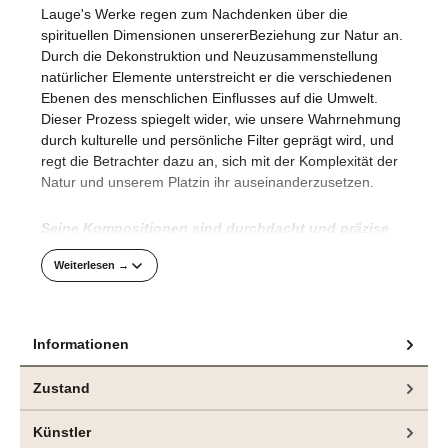
Lauge's Werke regen zum Nachdenken über die
spirituellen Dimensionen unsererBeziehung zur Natur an.
Durch die Dekonstruktion und Neuzusammenstellung
natürlicher Elemente unterstreicht er die verschiedenen
Ebenen des menschlichen Einflusses auf die Umwelt.
Dieser Prozess spiegelt wider, wie unsere Wahrnehmung
durch kulturelle und persönliche Filter geprägt wird, und
regt die Betrachter dazu an, sich mit der Komplexität der
Natur und unserem Platzin ihr auseinanderzusetzen.
Seine Kompositionen sind durchdacht und präzise
umgesetzt.
Weiterlesen →
Die technische Raffinesse mit der Jeppe Lauge die Farbe
in einem orchestrierten Prozess auf die rohe Leinwand
bringt, vergegenwärtigt die akribische Herangehensweise
Informationen
des Künstlers an die Malerei.
Zustand
Das hier angebotene Gemälde und weitere Arbeiten
sind aktuell in der Ausstellung "CONTROL“, bei
bei
Künstler
e.artis contemporary
zu sehen.