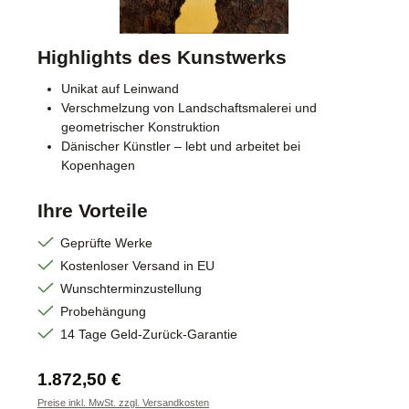
Highlights des Kunstwerks
Unikat auf Leinwand
Verschmelzung von Landschaftsmalerei und
geometrischer Konstruktion
Dänischer Künstler – lebt und arbeitet bei
Kopenhagen
Ihre Vorteile
Geprüfte Werke
Kostenloser Versand in EU
Wunschterminzustellung
Probehängung
14 Tage Geld-Zurück-Garantie
Regulärer Preis:
1.872,50 €
Preise inkl. MwSt. zzgl. Versandkosten