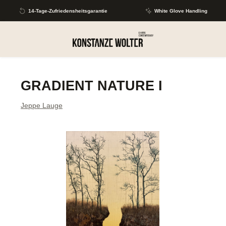
Zum Hauptinhalt springen
14-Tage-Zufriedensheitsgarantie
White Glove Handling
GRADIENT NATURE I
Jeppe Lauge
Bildergalerie überspringen