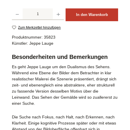
Produkt Anzahl: Gib den gewünschten Wert ein oder benutze die Schaltflächen um d
In den Warenkorb
Zum Merkzettel hinzufügen
Produktnummer:
35823
Künstler:
Jeppe Lauge
Besonderheiten und Bemerkungen
Es geht Jeppe Lauge um den Dualismus des Sehens.
Während eine Ebene der Bilder dem Betrachter in klar
realistischer Malerei die Szenerie präsentiert, drängt sich
zeit- und ebenengleich eine abstraktere, eher strukturell
zu fassende Version desselben Motivs über die
Leinwand. Das Sehen der Gemälde wird so zuallererst zu
einer Suche.
Die Suche nach Fokus, nach Halt, nach Erkennen, nach
Klarheit. Einige kognitive Prozesse später oder mit etwas
Abstand von der Bildoberfläche offenbart sich in