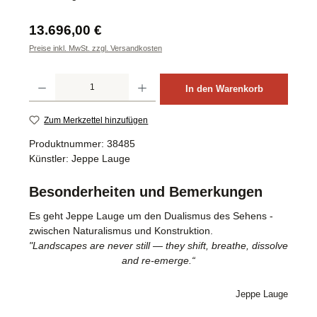
Regulärer Preis:
13.696,00 €
Preise inkl. MwSt. zzgl. Versandkosten
Produkt Anzahl: Gib den gewünschten Wert ein oder benutze die Schaltflächen um d
In den Warenkorb
Zum Merkzettel hinzufügen
Produktnummer:
38485
Künstler:
Jeppe Lauge
Besonderheiten und Bemerkungen
Es geht Jeppe Lauge um den Dualismus des Sehens -
zwischen Naturalismus und Konstruktion.
"Landscapes are never still — they shift, breathe, dissolve
and re-emerge.“
Jeppe Lauge