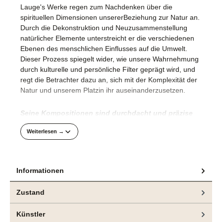
Lauge's Werke regen zum Nachdenken über die
spirituellen Dimensionen unsererBeziehung zur Natur an.
Durch die Dekonstruktion und Neuzusammenstellung
natürlicher Elemente unterstreicht er die verschiedenen
Ebenen des menschlichen Einflusses auf die Umwelt.
Dieser Prozess spiegelt wider, wie unsere Wahrnehmung
durch kulturelle und persönliche Filter geprägt wird, und
regt die Betrachter dazu an, sich mit der Komplexität der
Natur und unserem Platzin ihr auseinanderzusetzen.
Seine Kompositionen sind durchdacht und präzise
umgesetzt.
Weiterlesen →
Die technische Raffinesse mit der Jeppe Lauge die Farbe
in einem orchestrierten Prozess auf die rohe Leinwand
bringt, vergegenwärtigt die akribische Herangehensweise
Informationen
des Künstlers an die Malerei.
Zustand
Das hier angebotene Gemälde und weitere Arbeiten
sind aktuell in der Ausstellung "CONTROL“, bei
bei
Künstler
e.artis contemporary
zu sehen.