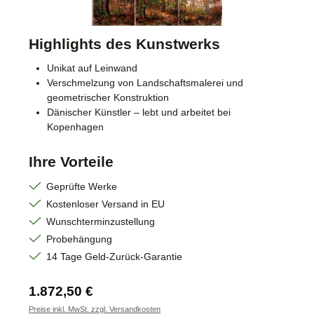
Highlights des Kunstwerks
Unikat auf Leinwand
Verschmelzung von Landschaftsmalerei und
geometrischer Konstruktion
Dänischer Künstler – lebt und arbeitet bei
Kopenhagen
Ihre Vorteile
Geprüfte Werke
Kostenloser Versand in EU
Wunschterminzustellung
Probehängung
14 Tage Geld-Zurück-Garantie
Regulärer Preis:
1.872,50 €
Preise inkl. MwSt. zzgl. Versandkosten