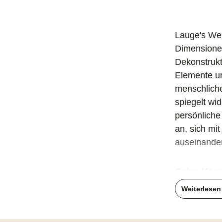
Lauge's Wer
Dimensionen
Dekonstrukt
Elemente un
menschliche
spiegelt wi
persönliche 
an, sich mi
auseinande
Seine Komp
umgesetzt.
Weiterlese
Die technis