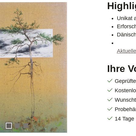
Highl
Unikat 
Erforsc
Dänisch
Aktuell
Ihre V
Geprüft
Kostenlo
Wunscht
Probehä
14 Tage 