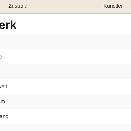
einem orche
Zustand
Künstler
vergegenwär
Künstlers an
erk
Das hier a
aktuell in
contempor
e
Die Ausstel
Künstler E
(Dänemark) 
ven
Grenzen zw
Unkontrolli
 cm
der Unverme
wand
In der Kunst