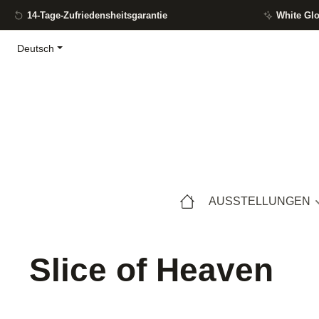
14-Tage-Zufriedensheitsgarantie
White Gl
m Hauptinhalt springen
Zur Suche springen
Zur Hauptnavigation springen
Deutsch
AUSSTELLUNGEN
Slice of Heaven