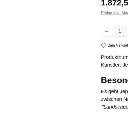
Regulärer P
1.872,5
Preise inkl. M
Produkt Anzahl
Zum Merkzet
Produktnu
Künstler:
Je
Beson
Es geht Je
zwischen Na
"Landscapes