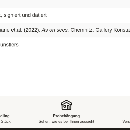
einen bewus
Erfassung d
t, signiert und datiert
wird Kontro
gleichzeitig
ane et.al. (2022).
As on sees.
Chemnitz: Gallery Konsta
Künstlers
dling
Probehängung
m Stück
Sehen, wie es bei Ihnen aussieht
Vers