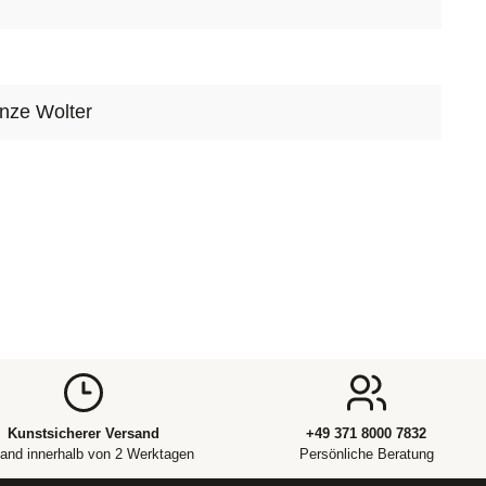
sten Akt der Wiedergabe, Inszenierung oder
er Realität. In den Händen von Nilsson und Lauge
lle jedoch zu einem facettenreichen Konzept:
 Werkzeug, Grenze und fragile Illusion.
nze Wolter
Kunstsicherer Versand
+49 371 8000 7832
and innerhalb von 2 Werktagen
Persönliche Beratung