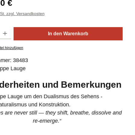
reis:
0 €
wSt. zzgl. Versandkosten
: Gib den gewünschten Wert ein oder benutze die Schaltflächen um die
In den Warenkorb
tel hinzufügen
mmer:
38483
ppe Lauge
derheiten und Bemerkungen
ppe Lauge um den Dualismus des Sehens -
turalismus und Konstruktion.
 are never still — they shift, breathe, dissolve and
re-emerge.“