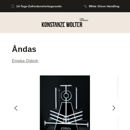
Zum Hauptinhalt springen
14-Tage-Zufriedensheitsgarantie
White Glove Handling
Åndas
Emeka Ogboh
Bildergalerie überspringen