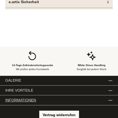
e.artis Sicherheit
Koexistenz unterschiedlicher kultureller Systeme
unterstreicht. Seine Skulpturen werden so zu Trägern
eines diskursiven Raums, in dem weder Assimilation noch
Hierarchie vorherrschen, sondern vielmehr ein Zustand
gleichberechtigter Koexistenz entsteht.
14-Tage-Zufriedensheitsgarantie
White Glove Handling
Wir prüfen jedes Kunstwerk
Sorgfalt bei jedem Stück
GALERIE
IHRE VORTEILE
INFORMATIONEN
Vertrag widerrufen