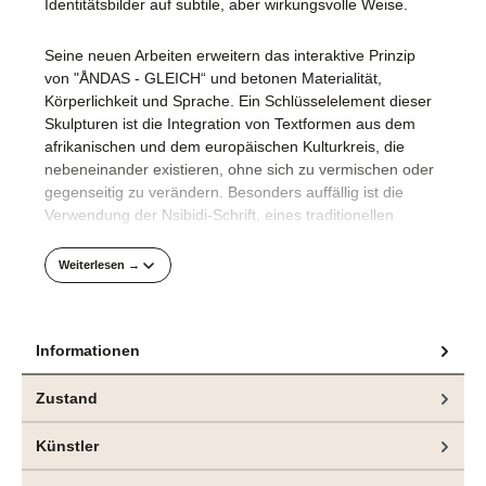
Identitätsbilder auf subtile, aber wirkungsvolle Weise​.
Seine neuen Arbeiten erweitern das interaktive Prinzip
von "ÅNDAS - GLEICH“ und betonen Materialität,
Körperlichkeit und Sprache. Ein Schlüsselelement dieser
Skulpturen ist die Integration von Textformen aus dem
afrikanischen und dem europäischen Kulturkreis, die
nebeneinander existieren, ohne sich zu vermischen oder
gegenseitig zu verändern. Besonders auffällig ist die
Verwendung der Nsibidi-Schrift, eines traditionellen
Symbolsystems der Igbo und anderer westafrikanischer
Ethnien. Als jahrhundertealtes, nicht-lineares
Weiterlesen →
Schriftsystem verwendet Nsibidi ideografische Zeichen,
um grundlegende Konzepte wie Gemeinschaft, Macht
und Identität zu vermitteln.
Informationen
Durch die Gegenüberstellung des Nsibidi-Symbols für
Zustand
"Wachstum“ mit dem europäischen Buchstaben Å, der für
"Andersartigkeit“ steht, erzeugt Ogboh eine visuelle
Künstler
Spannung - eine Spannung, die nicht nach einer Lösung
sucht, sondern das dynamische Zusammenspiel und die