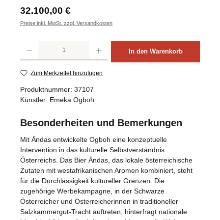
Regulärer Preis:
32.100,00 €
Preise inkl. MwSt. zzgl. Versandkosten
Produkt Anzahl: Gib den gewünschten Wert ein oder benutze die Schaltflächen um d
In den Warenkorb
Zum Merkzettel hinzufügen
Produktnummer:
37107
Künstler:
Emeka Ogboh
Besonderheiten und Bemerkungen
Mit Åndas entwickelte Ogboh eine konzeptuelle
Intervention in das kulturelle Selbstverständnis
Österreichs. Das Bier Åndas, das lokale österreichische
Zutaten mit westafrikanischen Aromen kombiniert, steht
für die Durchlässigkeit kultureller Grenzen. Die
zugehörige Werbekampagne, in der Schwarze
Österreicher und Österreicherinnen in traditioneller
Salzkammergut-Tracht auftreten, hinterfragt nationale