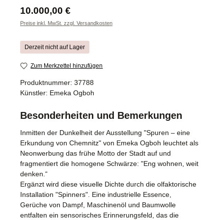
Regulärer Preis:
10.000,00 €
Preise inkl. MwSt. zzgl. Versandkosten
Derzeit nicht auf Lager
Zum Merkzettel hinzufügen
Produktnummer:
37788
Künstler:
Emeka Ogboh
Besonderheiten und Bemerkungen
Inmitten der Dunkelheit der Ausstellung "Spuren – eine
Erkundung von Chemnitz" von Emeka Ogboh leuchtet als
Neonwerbung das frühe Motto der Stadt auf und
fragmentiert die homogene Schwärze: "Eng wohnen, weit
denken.“
Ergänzt wird diese visuelle Dichte durch die olfaktorische
Installation "Spinners". Eine industrielle Essence,
Gerüche von Dampf, Maschinenöl und Baumwolle
entfalten ein sensorisches Erinnerungsfeld, das die