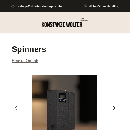
Zum Hauptinhalt springen
14-Tage-Zufriedensheitsgarantie
White Glove Handling
Spinners
Emeka Ogboh
Bildergalerie überspringen