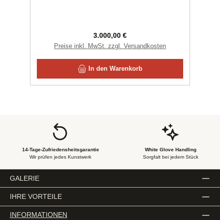
Regulärer Preis:
3.000,00 €
Preise inkl. MwSt. zzgl. Versandkosten
In den Warenkorb
14-Tage-Zufriedensheitsgarantie
White Glove Handling
Wir prüfen jedes Kunstwerk
Sorgfalt bei jedem Stück
GALERIE
IHRE VORTEILE
INFORMATIONEN