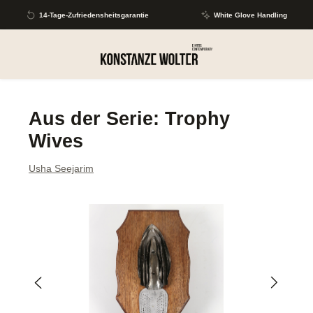
Zum Hauptinhalt springen
14-Tage-Zufriedensheitsgarantie
White Glove Handling
Aus der Serie: Trophy
Wives
Usha Seejarim
Bildergalerie überspringen