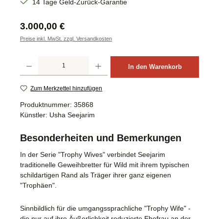
14 Tage Geld-Zurück-Garantie
Regulärer Preis:
3.000,00 €
Preise inkl. MwSt. zzgl. Versandkosten
Produkt Anzahl: Gib den gewünschten Wert ein oder benutze die Schaltflächen um d
In den Warenkorb
Zum Merkzettel hinzufügen
Produktnummer:
35868
Künstler:
Usha Seejarim
Besonderheiten und Bemerkungen
In der Serie "Trophy Wives" verbindet Seejarim
traditionelle Geweihbretter für Wild mit ihrem typischen
schildartigen Rand als Träger ihrer ganz eigenen
"Trophäen".
Sinnbildlich für die umgangssprachliche "Trophy Wife" -
die nur auf ihre Äußerlichkeit reduzierte Ehefrau an der