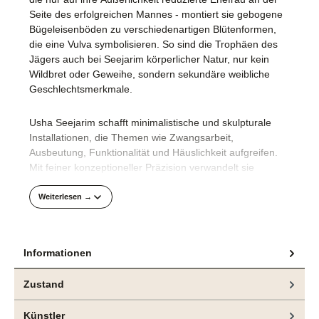
Seite des erfolgreichen Mannes - montiert sie gebogene
Bügeleisenböden zu verschiedenartigen Blütenformen,
die eine Vulva symbolisieren. So sind die Trophäen des
Jägers auch bei Seejarim körperlicher Natur, nur kein
Wildbret oder Geweihe, sondern sekundäre weibliche
Geschlechtsmerkmale.
Usha Seejarim schafft minimalistische und skulpturale
Installationen, die Themen wie Zwangsarbeit,
Ausbeutung, Funktionalität und Häuslichkeit aufgreifen.
Mit feiner konzeptioneller Präzision verwandelt sie
alltägliche Haushaltsgegenstände in ästhetisch
anspruchsvolle Kunstwerke. Ihre Arbeiten beleuchten die
Weiterlesen →
harten Lebens- und Arbeitsbedingungen der weniger
Privilegierten in Südafrika und thematisieren zugleich den
Gebrauch und den Wert von Werkzeugen sowie die
Informationen
alltäglichen Rituale im Haushalt.
Zustand
Künstler