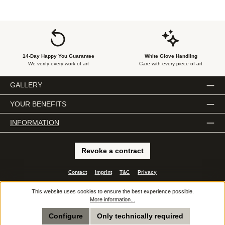
14-Day Happy You Guarantee
White Glove Handling
We verify every work of art
Care with every piece of art
GALLERY
YOUR BENEFITS
INFORMATION
Revoke a contract
Contact
Imprint
T&C
Privacy
All prices incl. VAT plus
shipping costs
and possible delivery charges, if not stated
This website uses cookies to ensure the best experience possible.
otherwise.
More information...
© 2026 e.artis - All Rights Reserved. Theme by
ThemeWare®
Configure
Only technically required