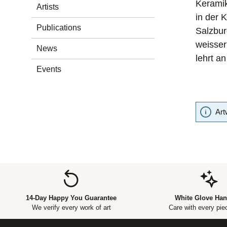
Keramik
Artists
in der 
Publications
Salzbur
weisser
News
lehrt a
Events
Art
14-Day Happy You Guarantee
White Glove Han
We verify every work of art
Care with every piec