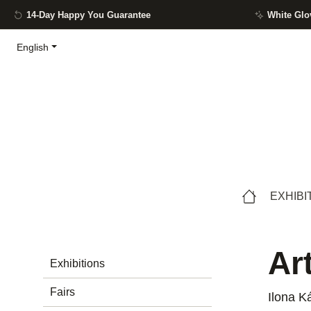
14-Day Happy You Guarantee
White Glo
ip to main content
Skip to search
Skip to main navigation
English
EXHIBI
Ar
Exhibitions
Fairs
Ilona K