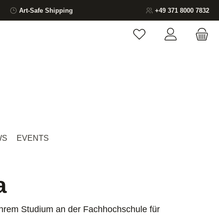
Art-Safe Shipping
+49 371 8000 7832
You have 0 wishlist ite
WS
EVENTS
a
 ihrem Studium an der Fachhochschule für