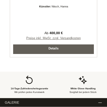
Künstler:
Nitsch, Hanna
Regulärer Preis:
Ab
400,00 €
Preise inkl. MwSt. zzgl. Versandkosten
Details
14-Tage-Zufriedensheitsgarantie
White Glove Handling
Wir prüfen jedes Kunstwerk
Sorgfalt bei jedem Stück
GALERIE