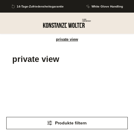
Zum Hauptinhalt springen
14-Tage-Zufriedensheitsgarantie
White Glove Handling
private view
private view
Produkte filtern