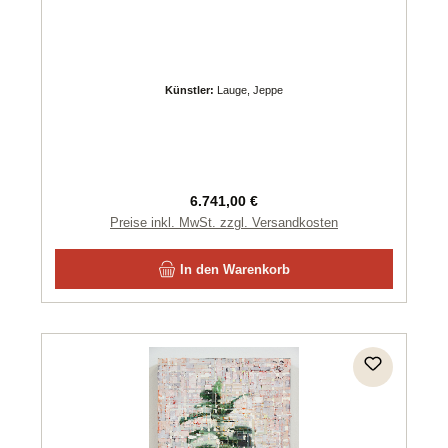
Künstler:
Lauge, Jeppe
Regulärer Preis:
6.741,00 €
Preise inkl. MwSt. zzgl. Versandkosten
In den Warenkorb