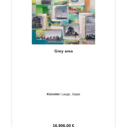
Grey area
Künstler:
Lauge, Jeppe
Regulärer Preis:
16.906,00 €