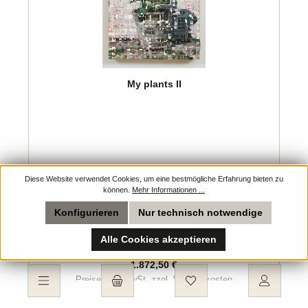
My plants II
Diese Website verwendet Cookies, um eine bestmögliche Erfahrung bieten zu
Künstler:
Lauge, Jeppe
können.
Mehr Informationen ...
Konfigurieren
Nur technisch notwendige
Alle Cookies akzeptieren
Regulärer Preis:
1.872,50 €
Preise inkl. MwSt. zzgl. Versandkosten
Du hast 0 Produkte auf